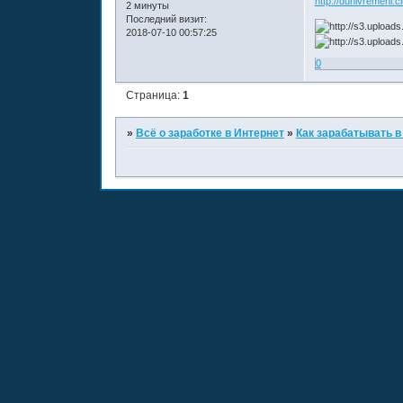
http://duhivremeni.c
2 минуты
Последний визит:
2018-07-10 00:57:25
0
Страница:
1
»
Всё о заработке в Интернет
»
Как зарабатывать в