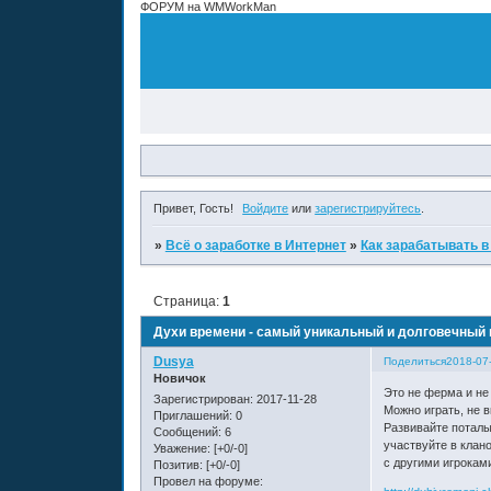
ФОРУМ на WMWorkMan
Привет, Гость!
Войдите
или
зарегистрируйтесь
.
»
Всё о заработке в Интернет
»
Как зарабатывать в
Страница:
1
Духи времени - самый уникальный и долговечный 
Dusya
Поделиться
2018-07
Новичок
Это не ферма и не
Зарегистрирован
: 2017-11-28
Можно играть, не 
Приглашений:
0
Развивайте поталы
Сообщений:
6
участвуйте в клан
Уважение:
[+0/-0]
с другими игрокам
Позитив:
[+0/-0]
Провел на форуме: