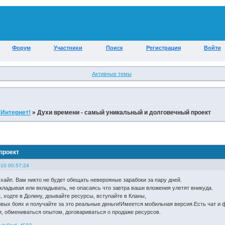
Форум
Участники
Поиск
Регистрация
Войти
Активные темы
 Интернет!
»
Духи времени - самый уникальный и долговечный проект
проект
-10 00:57:24
 хайп. Вам никто не будет обещать неверояные зарабоки за пару дней.
вкладывая или вкладывать, не опасаясь что завтра ваши вложения улетят вникуда.
, ходте в Долину, доывайте ресурсы, вступайте в Кланы,
овых боях и получайте за это реальные деньги!Имеется мобильная версия.Есть чат и
и, обмениваться опытом, договариваться о продаже ресурсов.