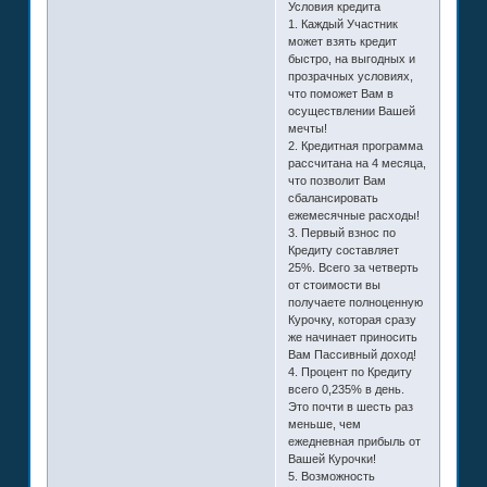
Условия кредита
1. Каждый Участник
может взять кредит
быстро, на выгодных и
прозрачных условиях,
что поможет Вам в
осуществлении Вашей
мечты!
2. Кредитная программа
рассчитана на 4 месяца,
что позволит Вам
сбалансировать
ежемесячные расходы!
3. Первый взнос по
Кредиту составляет
25%. Всего за четверть
от стоимости вы
получаете полноценную
Курочку, которая сразу
же начинает приносить
Вам Пассивный доход!
4. Процент по Кредиту
всего 0,235% в день.
Это почти в шесть раз
меньше, чем
ежедневная прибыль от
Вашей Курочки!
5. Возможность