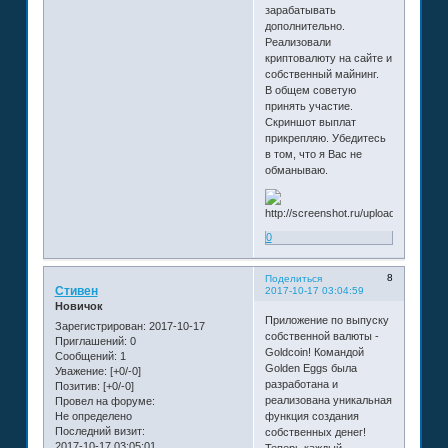
зарабатывать
дополнительно.
Реализовали
криптовалюту на сайте и
собственный майнинг.
В общем советую
принять участие.
Скриншот выплат
прикрепляю. Убедитесь
в том, что я Вас не
обманываю.
0
8
Поделиться
Стивен
2017-10-17 03:04:59
Новичок
Приложение по выпуску
Зарегистрирован
: 2017-10-17
собственной валюты -
Приглашений:
0
Goldcoin! Командой
Сообщений:
1
Golden Eggs была
Уважение:
[+0/-0]
разработана и
Позитив:
[+0/-0]
реализована уникальная
Провел на форуме:
Не определено
функция создания
Последний визит:
собственных денег!
2017-10-17 03:05:01
Теперь каждый