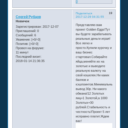
0
19
Поделиться
Сергей Рубцов
2017-12-29 04:31:55
Новичок
Представляю вам
Зарегистрирован
: 2017-12-07
проект Golden Eggs!Тут
Приглашений:
0
вы будете зарабатывать
Сообщений:
6
реальные деньги играя!
Уважение:
[+0/-0]
Все легко и
Позитив:
[+0/-0]
просто.Купили курочку и
Провел на форуме:
11 минут
ваш бизнес
Последний визит:
стартовал.Собирайте
2018-01-14 21:36:35
яйца,меняйте их на
золотые и выводите
реальную валюту на
свой кошелек.Ни каких
баллов и
кэшпоинтов.Минимальный
вывод 30р. Ни какого
обмана!12 Золотых
яиц=1 Золотой,а 1000
Золотых=30
рублей.Стабильность и
честность!Проект 5 лет
исправно платит.Ждем
вас!