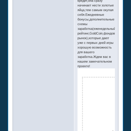
кредит,она сразу
начинает нести золотые
яйца,тем самым окупая
себя.Ежедневные
бонусы,дополнительные
схемы
заработка(еженедельный
рейтинг,GoldCoin,фондовый
рынок),которые дают
уже с первых дней игры
хорошую возможность
для вашего
заработка.Ждем вас в
нашем замечательном
проекте!