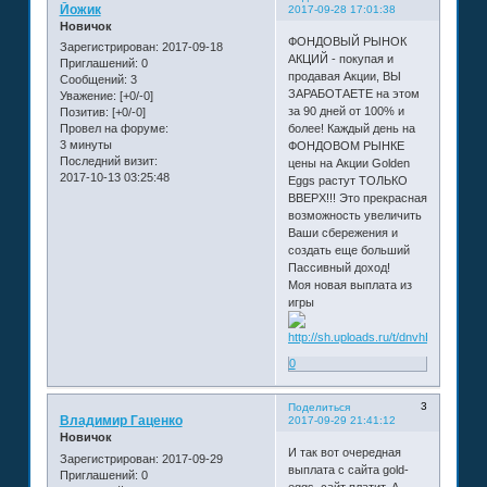
Йожик
2017-09-28 17:01:38
Новичок
ФОНДОВЫЙ РЫНОК
Зарегистрирован
: 2017-09-18
АКЦИЙ - покупая и
Приглашений:
0
продавая Акции, ВЫ
Сообщений:
3
ЗАРАБОТАЕТЕ на этом
Уважение:
[+0/-0]
за 90 дней от 100% и
Позитив:
[+0/-0]
более! Каждый день на
Провел на форуме:
3 минуты
ФОНДОВОМ РЫНКЕ
Последний визит:
цены на Акции Golden
2017-10-13 03:25:48
Eggs растут ТОЛЬКО
ВВЕРХ!!! Это прекрасная
возможность увеличить
Ваши сбережения и
создать еще больший
Пассивный доход!
Моя новая выплата из
игры
0
3
Поделиться
Владимир Гаценко
2017-09-29 21:41:12
Новичок
И так вот очередная
Зарегистрирован
: 2017-09-29
выплата с сайта gold-
Приглашений:
0
eggs ,сайт платит. А