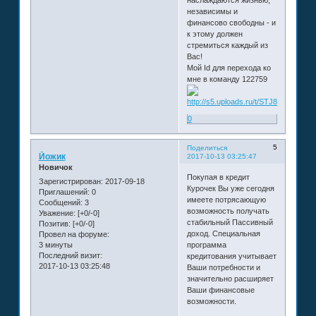
наслаждаются жизнью,
независимы и
финансово свободны - и
к этому должен
стремиться каждый из
Вас!
Мой Id для перехода ко
мне в команду 122759
0
5
Поделиться
Йожик
2017-10-13 03:25:47
Новичок
Покупая в кредит
Зарегистрирован
: 2017-09-18
Курочек Вы уже сегодня
Приглашений:
0
имеете потрясающую
Сообщений:
3
возможность получать
Уважение:
[+0/-0]
стабильный Пассивный
Позитив:
[+0/-0]
доход. Специальная
Провел на форуме:
3 минуты
программа
Последний визит:
кредитования учитывает
2017-10-13 03:25:48
Ваши потребности и
значительно расширяет
Ваши финансовые
возможности.