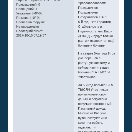
Зарегистрирован
: 2017-10-01
Ураааааааааааа!!!
Приглашений:
0
Поздравляем!
Сообщений:
1
Поздравляем!
Уважение:
[+0/-0]
Поздравляем ВАС!
Позитив:
[+0/-0]
5-й год - это Гарантия,
Провел на форуме:
Не определено
Стабильность и
Последний визит:
Надёжность, что Ваши
2017-10-15 07:19:37
ДОХОДЫ будут только
расти и становится ещё
больше и больше!
На старте 5-го года Игра
уже перешла в
растущую систему и
сейчас насчитывает
больше СТА ТЫСЯЧ
Участников.
За 5-й год больше СТА
ТЫСЯЧ Участников
приумножили свои
деньги и регулярно
получают постоянный
Пассивный доход.
Многие из Вас уже
путешествуют и не
ходят на работу,
отдыхают и