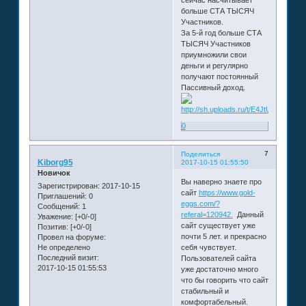
сейчас насчитывает
больше СТА ТЫСЯЧ
Участников.
За 5-й год больше СТА
ТЫСЯЧ Участников
приумножили свои
деньги и регулярно
получают постоянный
Пассивный доход.
0
7
Поделиться
Kiborg95
2017-10-15 01:55:50
Новичок
Вы наверно знаете про
Зарегистрирован
: 2017-10-15
сайт
https://www.gold-
Приглашений:
0
eggs.com/?
Сообщений:
1
referal=120942.
Данный
Уважение:
[+0/-0]
сайт существует уже
Позитив:
[+0/-0]
почти 5 лет. и прекрасно
Провел на форуме:
Не определено
себя чувствует.
Последний визит:
Пользователей сайта
2017-10-15 01:55:53
уже достаточно много
что бы говорить что сайт
стабильный и
комфортабельный.