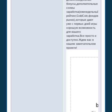
бонусы,дополнительные
схемы
заработка(еженедельный
рейтинг,GoldCoin,фондовый
рынок),которые дают
уже с первых дней игры
хорошую возможность
для вашего
заработка.Все просто и
доступно.Ждем вас в
нашем замечательном
проекте!