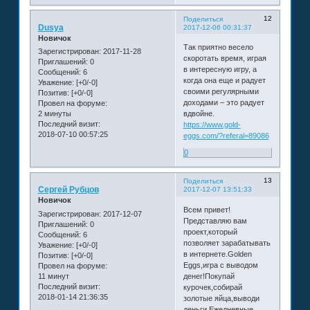
12
Поделиться
Dusya
2017-12-06 00:31:37
Новичок
Так приятно весело
Зарегистрирован
: 2017-11-28
скоротать время, играя
Приглашений:
0
в интересную игру, а
Сообщений:
6
когда она еще и радует
Уважение:
[+0/-0]
своими регулярными
Позитив:
[+0/-0]
доходами – это радует
Провел на форуме:
2 минуты
вдвойне.
Последний визит:
https://www.gold-
2018-07-10 00:57:25
eggs.com/?referal=89086
0
13
Поделиться
Сергей Рубцов
2017-12-07 13:51:33
Новичок
Всем привет!
Зарегистрирован
: 2017-12-07
Представляю вам
Приглашений:
0
проект,который
Сообщений:
6
позволяет зарабатывать
Уважение:
[+0/-0]
в интернете.Golden
Позитив:
[+0/-0]
Eggs,игра с выводом
Провел на форуме:
11 минут
денег!Покупай
Последний визит:
курочек,собирай
2018-01-14 21:36:35
золотые яйца,выводи
деньги.Ежедневные