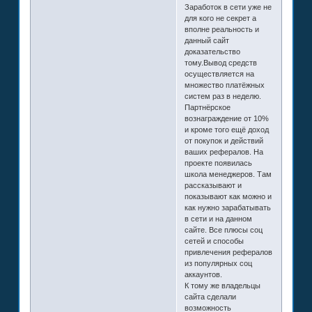
Заработок в сети уже не
для кого не секрет а
вполне реальность и
данный сайт
доказательство
тому.Вывод средств
осуществляется на
множество платёжных
систем раз в неделю.
Партнёрское
вознаграждение от 10%
и кроме того ещё доход
от покупок и действий
ваших рефералов. На
проекте появилась
школа менеджеров. Там
рассказывают и
показывают как можно и
как нужно зарабатывать
в сети и на данном
сайте. Все плюсы соц
сетей и способы
привлечения рефералов
из популярных соц
аккаунтов.
К тому же владельцы
сайта сделали
возможность