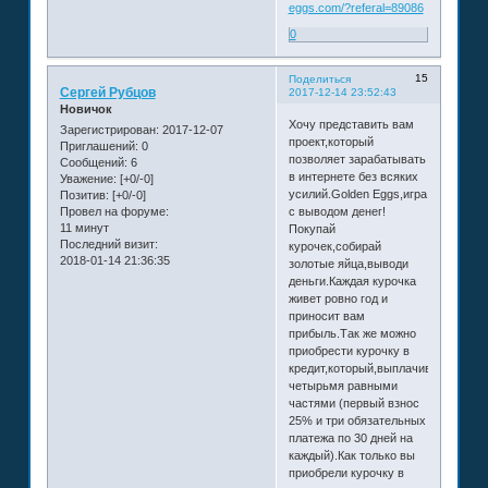
eggs.com/?referal=89086
0
15
Поделиться
Сергей Рубцов
2017-12-14 23:52:43
Новичок
Хочу представить вам
Зарегистрирован
: 2017-12-07
проект,который
Приглашений:
0
позволяет зарабатывать
Сообщений:
6
в интернете без всяких
Уважение:
[+0/-0]
усилий.Golden Eggs,игра
Позитив:
[+0/-0]
с выводом денег!
Провел на форуме:
11 минут
Покупай
Последний визит:
курочек,собирай
2018-01-14 21:36:35
золотые яйца,выводи
деньги.Каждая курочка
живет ровно год и
приносит вам
прибыль.Так же можно
приобрести курочку в
кредит,который,выплачивается
четырьмя равными
частями (первый взнос
25% и три обязательных
платежа по 30 дней на
каждый).Как только вы
приобрели курочку в