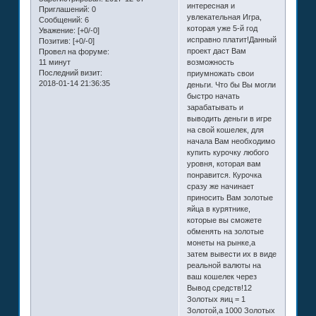
интересная и
Приглашений:
0
увлекательная Игра,
Сообщений:
6
которая уже 5-й год
Уважение:
[+0/-0]
исправно платит!Данный
Позитив:
[+0/-0]
проект даст Вам
Провел на форуме:
11 минут
возможность
Последний визит:
приумножать свои
2018-01-14 21:36:35
деньги. Что бы Вы могли
быстро начать
зарабатывать и
выводить деньги в игре
на свой кошелек, для
начала Вам необходимо
купить курочку любого
уровня, которая вам
понравится. Курочка
сразу же начинает
приносить Вам золотые
яйца в курятнике,
которые вы сможете
обменять на золотые
монеты на рынке,а
затем вывести их в виде
реальной валюты на
ваш кошелек через
Вывод средств!12
Золотых яиц = 1
Золотой,а 1000 Золотых