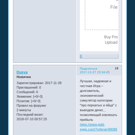
0
18
Поделиться
Dusya
2017-12-27 23:34:45
Новичок
Лучшая, надежная и
Зарегистрирован
: 2017-11-28
честная Игра –
Приглашений:
0
долгожитель,
Сообщений:
6
экономический
Уважение:
[+0/-0]
симулятор категории
Позитив:
[+0/-0]
"про пернатых и яйца" с
Провел на форуме:
2 минуты
выводом денег, ,
Последний визит:
позволяющий извлекать
2018-07-10 00:57:25
прибыль
https://www.gold-
eggs.com/?referal=89086