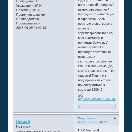
Сообщений:
1
собственный фондовый
Уважение:
[+0/-0]
рынок, это отличный
Позитив:
[+0/-0]
инструмент инвистиций
Провел на форуме:
Не определено
и заработка. Всем
Последний визит:
советую учавствовать
2017-09-29 21:41:13
можете
зарегистрироваться ко
мне в команду и
получать бонусы. У
меня в группе Вк
проходят постоянные
розыгрыши
сертификатов. Для тех,
кто не в моей команде,
как раз самое время это
сделать! Пишите в
поддержку что хотите
присоединиться к
команде 120942
0
4
Поделиться
Путин В
2017-10-01 22:46:55
Новичок
НАМ 5-й год!!!