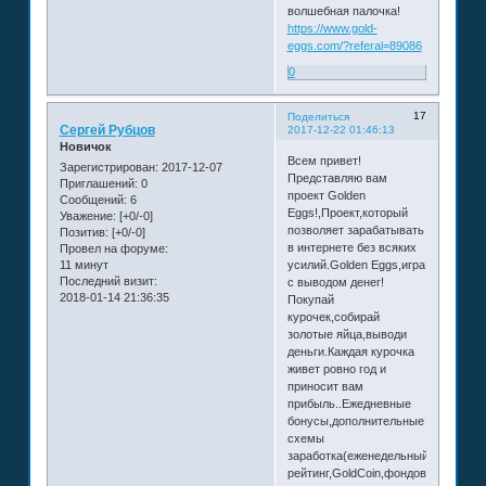
волшебная палочка!
https://www.gold-
eggs.com/?referal=89086
0
17
Поделиться
Сергей Рубцов
2017-12-22 01:46:13
Новичок
Всем привет!
Зарегистрирован
: 2017-12-07
Представляю вам
Приглашений:
0
проект Golden
Сообщений:
6
Eggs!,Проект,который
Уважение:
[+0/-0]
позволяет зарабатывать
Позитив:
[+0/-0]
в интернете без всяких
Провел на форуме:
11 минут
усилий.Golden Eggs,игра
Последний визит:
с выводом денег!
2018-01-14 21:36:35
Покупай
курочек,собирай
золотые яйца,выводи
деньги.Каждая курочка
живет ровно год и
приносит вам
прибыль..Ежедневные
бонусы,дополнительные
схемы
заработка(еженедельный
рейтинг,GoldCoin,фондовый