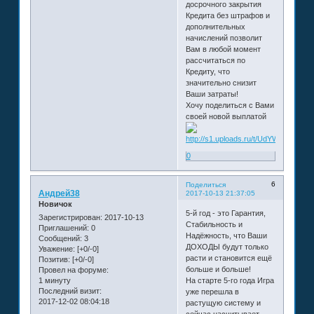
досрочного закрытия
Кредита без штрафов и
дополнительных
начислений позволит
Вам в любой момент
рассчитаться по
Кредиту, что
значительно снизит
Ваши затраты!
Хочу поделиться с Вами
своей новой выплатой
0
6
Поделиться
Андрей38
2017-10-13 21:37:05
Новичок
5-й год - это Гарантия,
Зарегистрирован
: 2017-10-13
Стабильность и
Приглашений:
0
Надёжность, что Ваши
Сообщений:
3
ДОХОДЫ будут только
Уважение:
[+0/-0]
расти и становится ещё
Позитив:
[+0/-0]
больше и больше!
Провел на форуме:
1 минуту
На старте 5-го года Игра
Последний визит:
уже перешла в
2017-12-02 08:04:18
растущую систему и