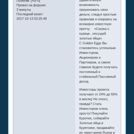
удивительную
Позитив:
[+0/-0]
возможность
Провел на форуме:
3 минуты
приумножать свои
Последний визит:
деньги, следуя простым
2017-10-13 03:25:48
правилам и опираясь на
всемирно известную
притчу: «Сказка о
курице , несущей
золотые яйца».
С Golden Eggs Вы
становитесь успешным
Инвестором,
Акционером и
Партнером, а самое
главное будете получать
постоянный и
стабильный Пассивный
доход.
Инвесторы проекта
получают от 24% до 50%
в месяц! Не плохо,
правда? Стать
Инвестором очень
просто! Покупайте
Курочек, собирайте
Золотые яйца в
Курятнике, продавайте
их через меню Рынок и