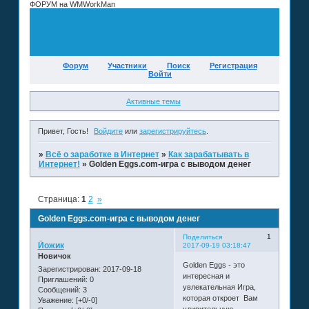
ФОРУМ на WMWorkMan
Форум
Участники
Поиск
Регистрация
Войти
Активные темы
Привет, Гость!
Войдите
или
зарегистрируйтесь
.
»
Всё о заработке в Интернет
»
Как зарабатывать в
Интернет!
»
Golden Eggs.com-игра с выводом денег
Страница:
1
2
»
Golden Eggs.com-игра с выводом денег
1
Поделиться
Йожик
2017-09-19 03:18:47
Новичок
Golden Eggs - это
Зарегистрирован
: 2017-09-18
интересная и
Приглашений:
0
увлекательная Игра,
Сообщений:
3
которая откроет Вам
Уважение:
[+0/-0]