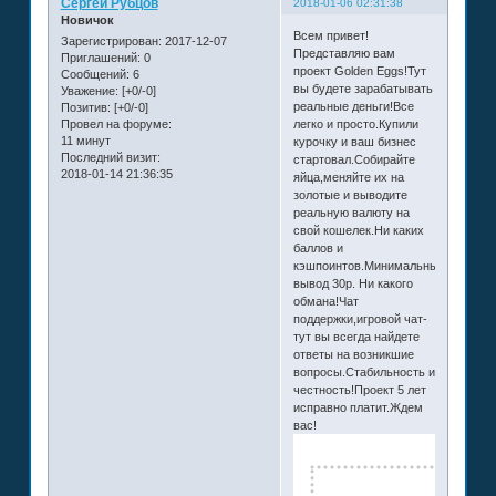
Сергей Рубцов
2018-01-06 02:31:38
Новичок
Всем привет!
Зарегистрирован
: 2017-12-07
Представляю вам
Приглашений:
0
проект Golden Eggs!Тут
Сообщений:
6
вы будете зарабатывать
Уважение:
[+0/-0]
реальные деньги!Все
Позитив:
[+0/-0]
легко и просто.Купили
Провел на форуме:
11 минут
курочку и ваш бизнес
Последний визит:
стартовал.Собирайте
2018-01-14 21:36:35
яйца,меняйте их на
золотые и выводите
реальную валюту на
свой кошелек.Ни каких
баллов и
кэшпоинтов.Минимальный
вывод 30р. Ни какого
обмана!Чат
поддержки,игровой чат-
тут вы всегда найдете
ответы на возникшие
вопросы.Стабильность и
честность!Проект 5 лет
исправно платит.Ждем
вас!