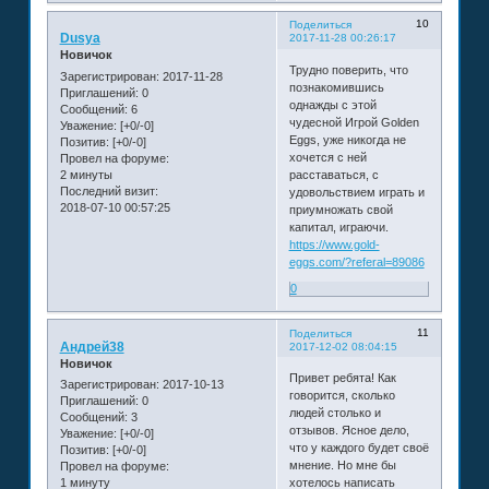
10
Поделиться
Dusya
2017-11-28 00:26:17
Новичок
Трудно поверить, что
Зарегистрирован
: 2017-11-28
познакомившись
Приглашений:
0
однажды с этой
Сообщений:
6
чудесной Игрой Golden
Уважение:
[+0/-0]
Eggs, уже никогда не
Позитив:
[+0/-0]
хочется с ней
Провел на форуме:
2 минуты
расставаться, с
Последний визит:
удовольствием играть и
2018-07-10 00:57:25
приумножать свой
капитал, играючи.
https://www.gold-
eggs.com/?referal=89086
0
11
Поделиться
Андрей38
2017-12-02 08:04:15
Новичок
Привет ребята! Как
Зарегистрирован
: 2017-10-13
говорится, сколько
Приглашений:
0
людей столько и
Сообщений:
3
отзывов. Ясное дело,
Уважение:
[+0/-0]
что у каждого будет своё
Позитив:
[+0/-0]
мнение. Но мне бы
Провел на форуме:
1 минуту
хотелось написать