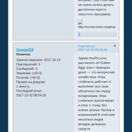
не нужно нечего делать,
достаточно просто
запустить программу.
0
9
Поделиться
Андрей38
2017-10-28 08:49:49
Новичок
Здравствуйте,хочу
Зарегистрирован
: 2017-10-13
рассказать об Golden
Приглашений:
0
Eggs игре с выводом
Сообщений:
3
денег — это интересная
Уважение:
[+0/-0]
онлайн игра. Игра
Позитив:
[+0/-0]
стабильно работает и
Провел на форуме:
1 минуту
выполняет все свои
Последний визит:
обязательства перед
2017-12-02 08:04:18
вкладчиками. Игра
стабильно выплачивает
и плюс к этому без
всяких разных баллов и
ограничений.В этой игре
несколько видов
вкладов денежных
средств.