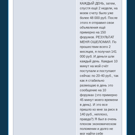
КАЖДЫЙ ДЕНЬ, затем,
спустя ещё 2 недели, на
моем счету было уже
более 48 000 руб. После
этого я отправил свои
объявления ещё
примерно на 150
форумов. РЕЗУЛЬТАТ
МЕНЯ ОШЕЛОМИЛ. По
прошествии всего 2
месяцев, я получил 141
000 руб. И деньги шли
каждый день. Каждые 10
минут на мой счёт
поступали и поступают
сейчас по 20-40 руб., так
как я стабильно
размещаю в день это
сообщение на 10
форумах (это примерно
45 минут моего времени
в день). И это все
пришло ко мне за риск в
140 руб., неплохо,
правда?) Я был в очень
плохом экономическом
положении и долго не
мог найти себе