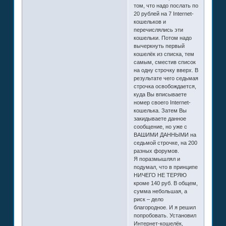
том, что надо послать по
20 рублей на 7 Internet-
кошельков и
перечислялись эти
кошельки. Потом надо
вычеркнуть первый
кошелёк из списка, тем
самым, сместив список
на одну строчку вверх. В
результате чего седьмая
строчка освобождается,
куда Вы вписываете
номер своего Internet-
кошелька. Затем Вы
закидываете данное
сообщение, но уже с
ВАШИМИ ДАННЫМИ на
седьмой строчке, на 200
разных форумов.
Я поразмышлял и
подумал, что в принципе
НИЧЕГО НЕ ТЕРЯЮ
кроме 140 руб. В общем,
сумма небольшая, а
риск – дело
благородное. И я решил
попробовать. Установил
Интернет-кошелёк,