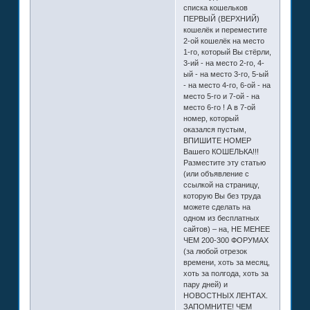
списка кошельков
ПЕРВЫЙ (ВЕРХНИЙ)
кошелёк и переместите
2-ой кошелёк на место
1-го, который Вы стёрли,
3-ий - на место 2-го, 4-
ый - на место 3-го, 5-ый
- на место 4-го, 6-ой - на
место 5-го и 7-ой - на
место 6-го ! А в 7-ой
номер, который
оказался пустым,
ВПИШИТЕ НОМЕР
Вашего КОШЕЛЬКА!!!
Разместите эту статью
(или объявление с
ссылкой на страницу,
которую Вы без труда
можете сделать на
одном из бесплатных
сайтов) – на, НЕ МЕНЕЕ
ЧЕМ 200-300 ФОРУМАХ
(за любой отрезок
времени, хоть за месяц,
хоть за полгода, хоть за
пару дней) и
НОВОСТНЫХ ЛЕНТАХ.
ЗАПОМНИТЕ! ЧЕМ