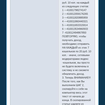
руб. 10 коп. на каждый
из следующих счетов:
1 —41001798274147
2 —410012059176265
3 —410011820885959
4 —410011860440321
5 —410011653315914
6 —410013534960933
7 -410012494867850
ПОВТОРЯЮ, чтобы
получать доход,
необходимо отправить
НА КАЖДЫЙ из этих 7
кошельков по 20 руб. 10
коп. - иначе, сетевыми
модераторами яндекс
-кошельков, вы просто
не будете включены в
систему и не сможете
обналичить доход.
3. Теперь ВНИМАНИЕ!!!
После того, как Вы
выполнили ШАГ 2,
скопируйте к себе на
компьютер весь этот
текст от начала до
конца. В скопированной
статье удалите из