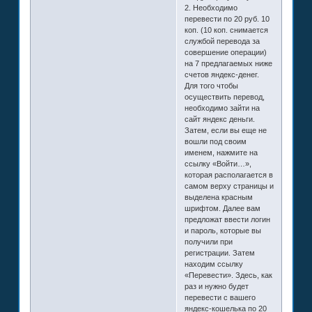
2. Необходимо
перевести по 20 руб. 10
коп. (10 коп. снимается
службой перевода за
совершение операции)
на 7 предлагаемых ниже
счетов яндекс-денег.
Для того чтобы
осуществить перевод,
необходимо зайти на
сайт яндекс деньги.
Затем, если вы еще не
вошли под своим
именем, нажмите на
ссылку «Войти…»,
которая располагается в
самом верху страницы и
выделена красным
шрифтом. Далее вам
предложат ввести логин
и пароль, которые вы
получили при
регистрации. Затем
находим ссылку
«Перевести». Здесь, как
раз и нужно будет
перевести с вашего
яндекс-кошелька по 20