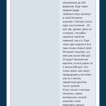
объявление до 200
форумов. Ещё через
неделю (ради
любопытства) заглянул
в свой Интернет
кошелек. Смотрю, всего
одно поступление - 20
руб. Да, думаю, дело не
стоящее, случайно
нашёлся такой же
наивный, как и я. Ещё
через две недели я все-
таки снова открыл свой
Интернет кошелек, а в
нем уже около 900 руб.
Откуда? Непонятная
картина, но всё равно за
1 месяц 900 руб. Это
очень мало, как пишут
предыдущие участники -
они за 1 месяц
заработали десятки
тысяч рублей.
И вот, после 1 месяца
началось самое
интересное: на мой
кошелёк стали
приходить деньги