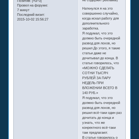
не содержит рекламы)
Позитив:
[+0/-0]
Провел на форуме:
Наткнулся я на это
7 минут
совершенно случайно,
Последний визит:
когда искал работу для
2015-10-02 15:56:27
дополнительного
заработка.
Я подумал, что это
должно быть очередной
развод для лохов, но
решил До этого, я такие
статьи даже не
дочитывал до конца. В
статье говорилось, что
«МОЖНО СДЕЛАТЬ
СОТНИ ТЫСЯЧ
РУБЛЕЙ ЗА ПАРУ
НЕДЕЛЬ ПРИ
ВЛОЖЕНИИ ВСЕГО В
140 РУБ.»
Я подумал, что это
должно быть очередной
развод для лохов, но
решил всё-таки один раз
дочитать до конца и
узнать, что же
конректного всё-таки
там предлагают.
В статье говорилось о