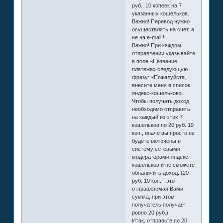
руб., 10 копеек на 7
указанных кошельков.
Важно! Перевод нужно
осуществлять на счет, а
не на e-mail !!
Важно! При каждом
отправлении указывайте
в поле «Название
платежа» следующую
фразу: «Пожалуйста,
внесите меня в список
яндекс-кошельков».
Чтобы получать доход,
необходимо отправить
на каждый из этих 7
кошельков по 20 руб. 10
коп., иначе вы просто не
будете включены в
систему сетевыми
модераторами яндекс-
кошельков и не сможете
обналичить доход. (20
руб. 10 коп. - это
отправляемая Вами
сумма, при этом
получатель получает
ровно 20 руб.)
Итак, отправьте по 20