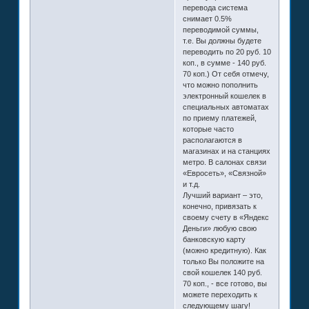
перевода система
снимает 0.5%
переводимой суммы,
т.е. Вы должны будете
переводить по 20 руб. 10
коп., в сумме - 140 руб.
70 коп.) От себя отмечу,
что можно пополнить
электронный кошелек в
специальных автоматах
по приему платежей,
которые часто
располагаются в
магазинах и на станциях
метро. В салонах связи
«Евросеть», «Связной»
и т.д.
Лучший вариант – это,
конечно, привязать к
своему счету в «Яндекс
Деньги» любую свою
банковскую карту
(можно кредитную). Как
только Вы положите на
свой кошелек 140 руб.
70 коп., - все готово, вы
можете переходить к
следующему шагу!