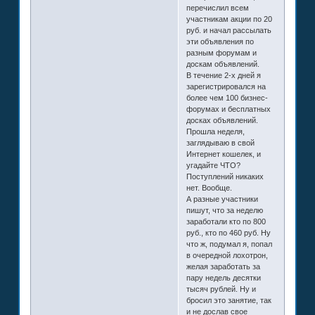
перечислил всем
участникам акции по 20
руб. и начал рассылать
эти объявления по
разным форумам и
доскам объявлений.
В течение 2-х дней я
зарегистрировался на
более чем 100 бизнес-
форумах и бесплатных
досках объявлений.
Прошла неделя,
заглядываю в свой
Интернет кошелек, и
угадайте ЧТО?
Поступлений никаких
нет. Вообще.
А разные участники
пишут, что за неделю
заработали кто по 800
руб., кто по 460 руб. Ну
что ж, подумал я, попал
в очередной лохотрон,
желая заработать за
пару недель десятки
тысяч рублей. Ну и
бросил это занятие, так
и не дослав свое