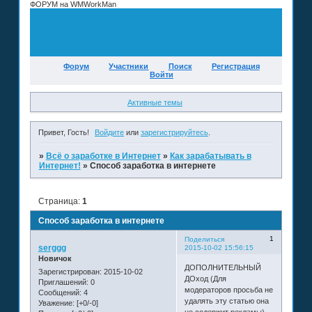
ФОРУМ на WMWorkMan
Форум
Участники
Поиск
Регистрация
Войти
Активные темы
Привет, Гость!
Войдите
или
зарегистрируйтесь
.
»
Всё о заработке в Интернет
»
Как зарабатывать в
Интернет!
»
Способ заработка в интернете
Страница:
1
Способ заработка в интернете
1
Поделиться
serggg
2015-10-02 15:56:15
Новичок
ДОПОЛНИТЕЛЬНЫЙ
Зарегистрирован
: 2015-10-02
ДОход (Для
Приглашений:
0
модераторов просьба не
Сообщений:
4
удалять эту статью она
Уважение:
[+0/-0]