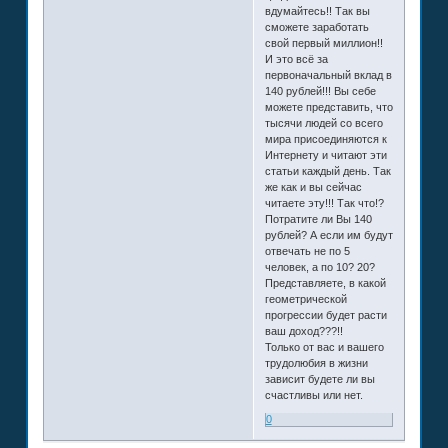
вдумайтесь!! Так вы
сможете заработать
свой первый миллион!!
И это всё за
первоначальный вклад в
140 рублей!!! Вы себе
можете представить, что
тысячи людей со всего
мира присоединяются к
Интернету и читают эти
статьи каждый день. Так
же как и вы сейчас
читаете эту!!! Так что!?
Потратите ли Вы 140
рублей? А если им будут
отвечать не по 5
человек, а по 10? 20?
Представляете, в какой
геометрической
прогрессии будет расти
ваш доход???!!
Только от вас и вашего
трудолюбия в жизни
зависит будете ли вы
счастливы или нет.
0