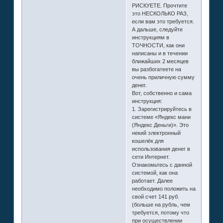
РИСКУЕТЕ. Прочтите
это НЕСКОЛЬКО РАЗ,
если вам это требуется.
А дальше, следуйте
инструкциям в
ТОЧНОСТИ, как они
написаны и в течении
ближайших 2 месяцев
вы разбогатеете на
очень приличную сумму
денег.
Вот, собственно и сама
инструкция:
1. Зарегистрируйтесь в
системе «Яндекс мани
(Яндекс Деньги)». Это
некий электронный
кошелёк для
использования денег в
сети Интернет.
Ознакомьтесь с данной
системой, как она
работает. Далее
необходимо положить на
свой счет 141 руб.
(больше на рубль, чем
требуется, потому что
при осуществлении