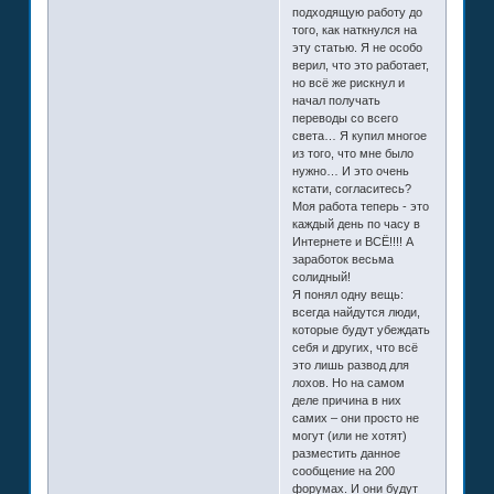
подходящую работу до
того, как наткнулся на
эту статью. Я не особо
верил, что это работает,
но всё же рискнул и
начал получать
переводы со всего
света… Я купил многое
из того, что мне было
нужно… И это очень
кстати, согласитесь?
Моя работа теперь - это
каждый день по часу в
Интернете и ВСЁ!!!! А
заработок весьма
солидный!
Я понял одну вещь:
всегда найдутся люди,
которые будут убеждать
себя и других, что всё
это лишь развод для
лохов. Но на самом
деле причина в них
самих – они просто не
могут (или не хотят)
разместить данное
сообщение на 200
форумах. И они будут