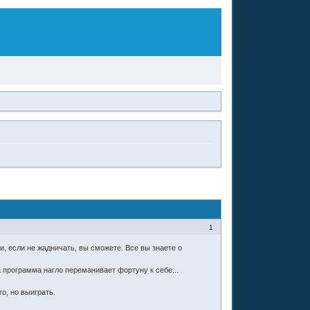
1
, если не жадничать, вы сможете. Все вы знаете о
а программа нагло переманивает фортуну к себе...
го, но выиграть.