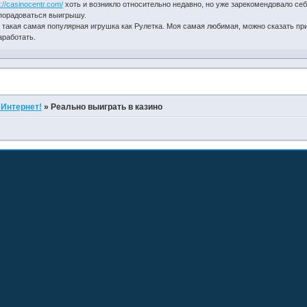
p://casinocentr.com/
хоть и возникло относительно недавно, но уже зарекомендовало себя
 порадоваться выигрышу.
о такая самая популярная игрушка как Рулетка. Моя самая любимая, можно сказать пр
аработать.
 Интернет!
»
Реально выиграть в казино