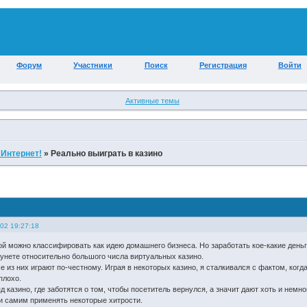
Форум
Участники
Поиск
Регистрация
Войти
Активные темы
 Интернет!
»
Реально выиграть в казино
02 19:27:18
ой можно классифировать как идею домашнего бизнеса. Но заработать кое-какие деньги
унете относительно большого числа виртуальных казино.
е из них играют по-честному. Играя в некоторых казино, я сталкивался с фактом, когд
плохо.
д казино, где заботятся о том, чтобы посетитель вернулся, а значит дают хоть и немно
и самим применять некоторые хитрости.