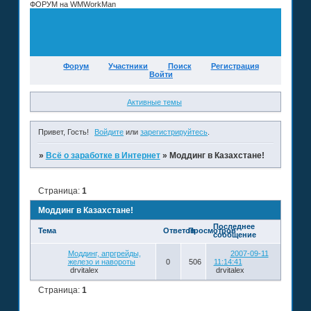
ФОРУМ на WMWorkMan
Форум
Участники
Поиск
Регистрация
Войти
Активные темы
Привет, Гость!
Войдите
или
зарегистрируйтесь
.
»
Всё о заработке в Интернет
»
Моддинг в Казахстане!
Страница:
1
Моддинг в Казахстане!
Последнее
Тема
Ответов
Просмотров
сообщение
Моддинг, апргрейды,
2007-09-11
железо и навороты
0
506
11:14:41
drvitalex
drvitalex
Страница:
1